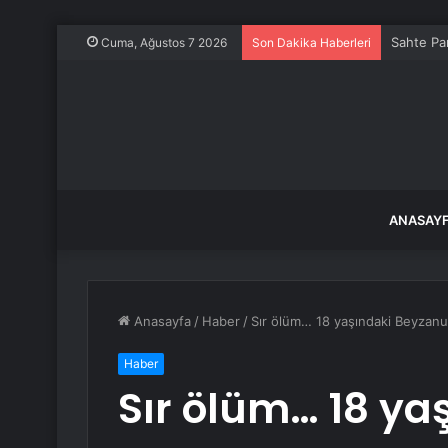
Sahte Pa
Cuma, Ağustos 7 2026
Son Dakika Haberleri
ANASAY
Anasayfa
/
Haber
/
Sır ölüm… 18 yaşındaki Beyzanu
Haber
Sır ölüm… 18 ya