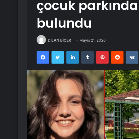
çocuk parkında 
bulundu
DİLAN BİÇER
Mayıs 21, 2026
Facebook
Twitter
LinkedIn
Tumblr
Pinterest
Reddit