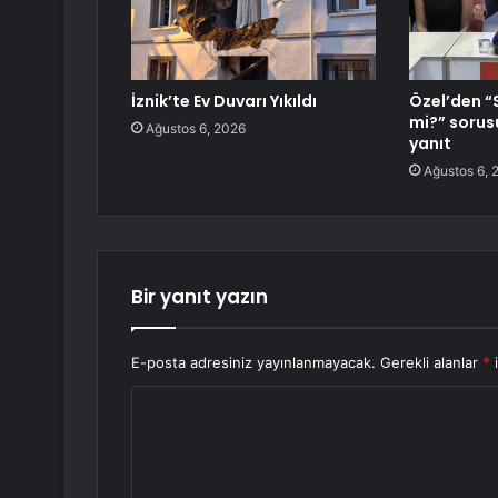
İznik’te Ev Duvarı Yıkıldı
Özel’den “
mi?” sorus
Ağustos 6, 2026
yanıt
Ağustos 6, 
Bir yanıt yazın
E-posta adresiniz yayınlanmayacak.
Gerekli alanlar
*
i
Y
o
r