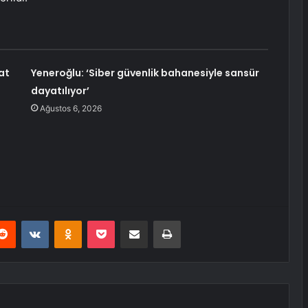
at
Yeneroğlu: ‘Siber güvenlik bahanesiyle sansür
dayatılıyor’
Ağustos 6, 2026
erest
Reddit
VKontakte
Odnoklassniki
Pocket
E-Posta ile paylaş
Yazdır