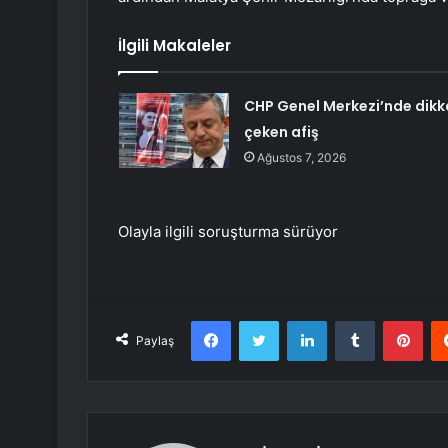
İlgili Makaleler
CHP Genel Merkezi’nde dikk
çeken afiş
Ağustos 7, 2026
Olayla ilgili soruşturma sürüyor
Facebook
Twitter
LinkedIn
Tumblr
Pint
Paylaş