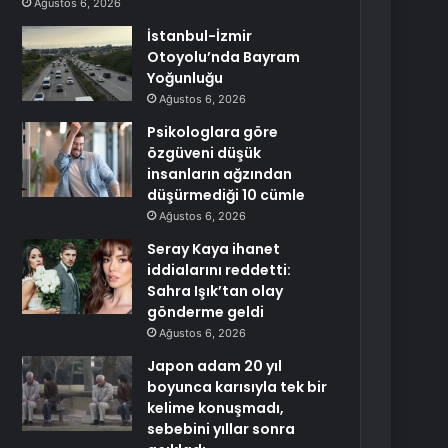
Ağustos 6, 2026
İstanbul-İzmir
Otoyolu’nda Bayram
Yoğunluğu
Ağustos 6, 2026
Psikologlara göre
özgüveni düşük
insanların ağzından
düşürmediği 10 cümle
Ağustos 6, 2026
Seray Kaya ihanet
iddialarını reddetti:
Sahra Işık’tan olay
gönderme geldi
Ağustos 6, 2026
Japon adam 20 yıl
boyunca karısıyla tek bir
kelime konuşmadı,
sebebini yıllar sonra