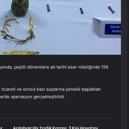
a, çeşitli dönemlere ait tarihi eser niteliğinde 156
icareti ve izinsiz kazı suçlarına yönelik başlatılan
’de operasyon gerçekleştirildi.
er
Ardahan’da Trafik Kazası: 3 Kişi Hayatını