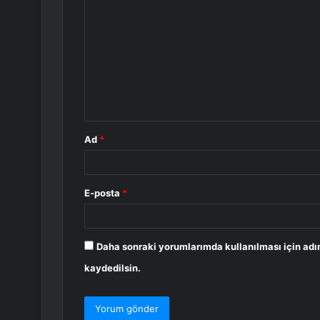
o
r
u
m
*
Ad
*
E-posta
*
Daha sonraki yorumlarımda kullanılması için adı
kaydedilsin.