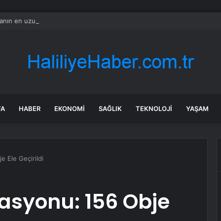
nın en uzun aktarmasız uçuşunda tarihi rekor: 24 saatten fazla havada k
FA
HABER
EKONOMI
SAĞLIK
TEKNOLOJI
YAŞAM
e Ele Geçirildi
rasyonu: 156 Obje