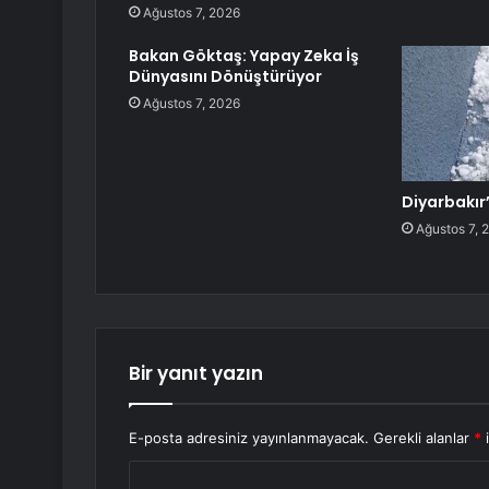
Ağustos 7, 2026
Bakan Göktaş: Yapay Zeka İş
Dünyasını Dönüştürüyor
Ağustos 7, 2026
Diyarbakır
Ağustos 7, 
Bir yanıt yazın
E-posta adresiniz yayınlanmayacak.
Gerekli alanlar
*
i
Y