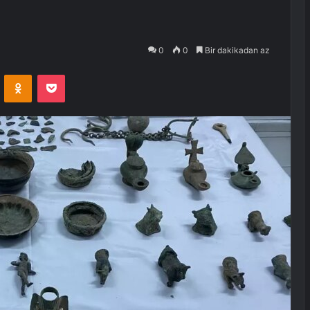
0
0
Bir dakikadan az
VKontakte
Odnoklassniki
Pocket