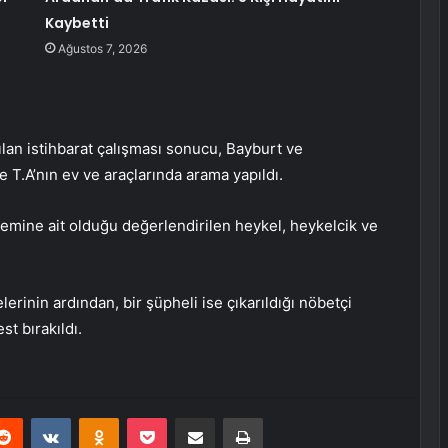
Kaybetti
Ağustos 7, 2026
lan istihbarat çalışması sonucu, Bayburt ve
 T.A’nın ev ve araçlarında arama yapıldı.
mine ait olduğu değerlendirilen heykel, heykelcik ve
lerinin ardından, bir şüpheli ise çıkarıldığı nöbetçi
st bırakıldı.
erest
Reddit
VKontakte
Odnoklassniki
Pocket
E-Posta ile paylaş
Yazdır