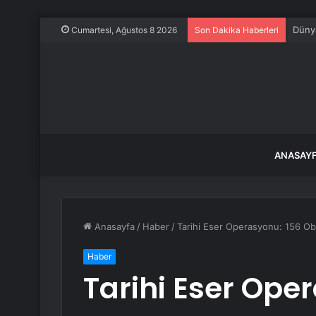
Dünya
Cumartesi, Ağustos 8 2026
Son Dakika Haberleri
ANASAY
Anasayfa
/
Haber
/
Tarihi Eser Operasyonu: 156 Obj
Haber
Tarihi Eser Ope