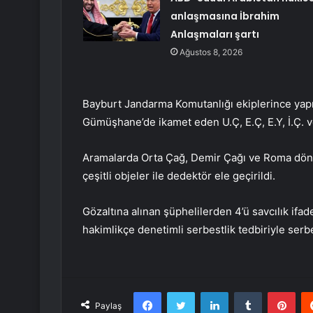
anlaşmasına İbrahim
Anlaşmaları şartı
Ağustos 8, 2026
Bayburt Jandarma Komutanlığı ekiplerince yapı
Gümüşhane’de ikamet eden U.Ç, E.Ç, E.Y, İ.Ç. ve
Aramalarda Orta Çağ, Demir Çağı ve Roma döne
çeşitli objeler ile dedektör ele geçirildi.
Gözaltına alınan şüphelilerden 4’ü savcılık ifade
hakimlikçe denetimli serbestlik tedbiriyle serbe
Facebook
Twitter
LinkedIn
Tumblr
Pint
Paylaş