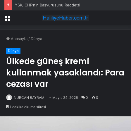
YSK, CHP’nin Başvurusunu Reddetti
Menü
Anasayfa
/
Dünya
Dünya
Ülkede güneş kremi
kullanmak yasaklandı: Para
cezası var
NURCAN BAYRAM
Mayıs 24, 2026
0
0
1 dakika okuma süresi