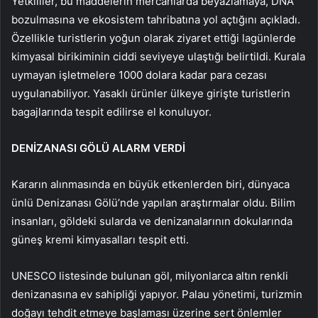
Yetkililer, bu maddelerin mercanlarda beyazlamaya, DNA
bozulmasına ve ekosistem tahribatına yol açtığını açıkladı.
Özellikle turistlerin yoğun olarak ziyaret ettiği lagünlerde
kimyasal birikiminin ciddi seviyeye ulaştığı belirtildi. Kurala
uymayan işletmelere 1000 dolara kadar para cezası
uygulanabiliyor. Yasaklı ürünler ülkeye girişte turistlerin
bagajlarında tespit edilirse el konuluyor.
DENİZANASI GÖLÜ ALARM VERDİ
Kararın alınmasında en büyük etkenlerden biri, dünyaca
ünlü Denizanası Gölü’nde yapılan araştırmalar oldu. Bilim
insanları, göldeki sularda ve denizanalarının dokularında
güneş kremi kimyasalları tespit etti.
UNESCO listesinde bulunan göl, milyonlarca altın renkli
denizanasına ev sahipliği yapıyor. Palau yönetimi, turizmin
doğayı tehdit etmeye başlaması üzerine sert önlemler