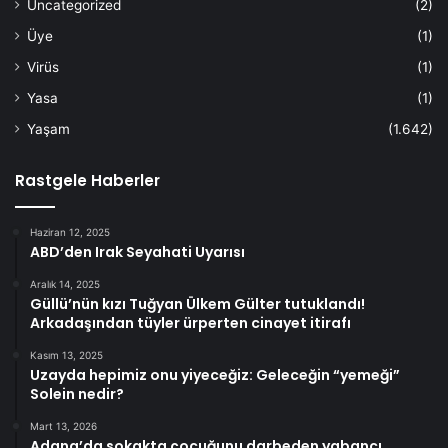
Uncategorized
(2)
Üye
(1)
Virüs
(1)
Yasa
(1)
Yaşam
(1.642)
Rastgele Haberler
Haziran 12, 2025
ABD’den Irak Seyahati Uyarısı
Aralık 14, 2025
Güllü’nün kızı Tuğyan Ülkem Gülter tutuklandı!
Arkadaşından tüyler ürperten cinayet itirafı
Kasım 13, 2025
Uzayda hepimiz onu yiyeceğiz: Geleceğin “yemeği”
Solein nedir?
Mart 13, 2026
Adana’da sokakta çocuğunu darbeden yabancı