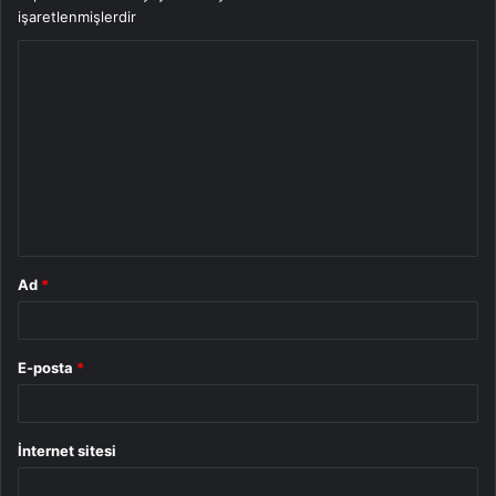
işaretlenmişlerdir
Y
o
r
u
m
*
Ad
*
E-posta
*
İnternet sitesi