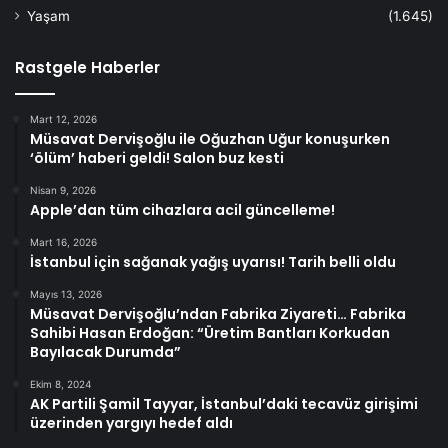
Yaşam
(1.645)
Rastgele Haberler
Mart 12, 2026
Müsavat Dervişoğlu ile Oğuzhan Uğur konuşurken
‘ölüm’ haberi geldi! Salon buz kesti
Nisan 9, 2026
Apple’dan tüm cihazlara acil güncelleme!
Mart 16, 2026
İstanbul için sağanak yağış uyarısı! Tarih belli oldu
Mayıs 13, 2026
Müsavat Dervişoğlu’ndan Fabrika Ziyareti… Fabrika
Sahibi Hasan Erdoğan: “Üretim Bantları Korkudan
Bayılacak Durumda”
Ekim 8, 2024
AK Partili Şamil Tayyar, İstanbul’daki tecavüz girişimi
üzerinden yargıyı hedef aldı