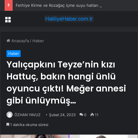
Fethiye Kirme ve Kozağaç içme suyu hatları yenileniyor
Menü
Anasayfa
/
Haber
Haber
Yalıçapkını Teyze’nin kızı
Hattuç, bakın hangi ünlü
oyuncu çıktı! Meğer annesi
gibi ünlüymüş…
ÖZHAN YAVUZ
Şubat 24, 2023
0
11
1 dakika okuma süresi