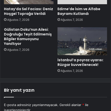
Hatay’da Sel Faciası: Deniz
Edirne’de İsim ve Alfabe
Hoşgel Toprağa Verildi
Bayramı Kutlandı
Ağustos 7, 2026
Ağustos 7, 2026
Gülistan Doku’nun Ailesi:
Doğruluğu Teyit Edilmemiş
Bilgiler Kamuoyunu
Yanıltıyor
Ağustos 7, 2026
İstanbul’a poyraz uyarısı:
Rüzgar kuvvetlenecek!
Ağustos 7, 2026
Bir yanıt yazın
E-posta adresiniz yayınlanmayacak.
Gerekli alanlar
*
ile
işaretlenmişlerdir