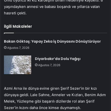
Ünlü oyuncu iki kız kardeşini difteri nedeniyle kaybetti. 8
yaşındayken annesi ve babası boşandı ve yıllarca vatan
hasreti çekti.
İlgili Makaleler
Bakan Göktaş: Yapay Zeka İş Dünyasını Dönüştürüyor
Ağustos 7, 2026
Diyarbakır’da Dolu Yağışı
Ağustos 7, 2026
Azmi Arna ile dünya evine giren Şerif Sezer’in bir kızı
dünyaya geldi. Lale Sahne, Anneler ve Kızları, Benim Adım
Melek, Yüzleşme gibi başarılı dizilerde rol alan Şerif
Sezer’in kızını daha önce kimse duymamıştı.