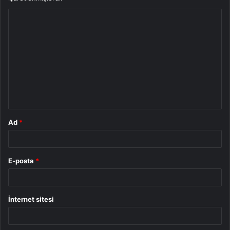
Y
o
r
u
m
*
Ad
*
E-posta
*
İnternet sitesi