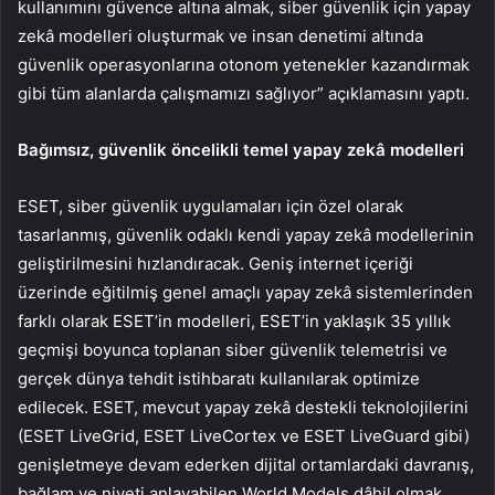
kullanımını güvence altına almak, siber güvenlik için yapay
zekâ modelleri oluşturmak ve insan denetimi altında
güvenlik operasyonlarına otonom yetenekler kazandırmak
gibi tüm alanlarda çalışmamızı sağlıyor” açıklamasını yaptı.
Bağımsız, güvenlik öncelikli temel yapay zekâ modelleri
ESET, siber güvenlik uygulamaları için özel olarak
tasarlanmış, güvenlik odaklı kendi yapay zekâ modellerinin
geliştirilmesini hızlandıracak. Geniş internet içeriği
üzerinde eğitilmiş genel amaçlı yapay zekâ sistemlerinden
farklı olarak ESET’in modelleri, ESET’in yaklaşık 35 yıllık
geçmişi boyunca toplanan siber güvenlik telemetrisi ve
gerçek dünya tehdit istihbaratı kullanılarak optimize
edilecek. ESET, mevcut yapay zekâ destekli teknolojilerini
(ESET LiveGrid, ESET LiveCortex ve ESET LiveGuard gibi)
genişletmeye devam ederken dijital ortamlardaki davranış,
bağlam ve niyeti anlayabilen World Models dâhil olmak