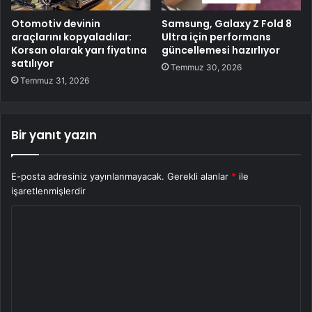
Otomotiv devinin
Samsung, Galaxy Z Fold 8
araçlarını kopyaladılar:
Ultra için performans
Korsan olarak yarı fiyatına
güncellemesi hazırlıyor
satılıyor
Temmuz 30, 2026
Temmuz 31, 2026
Bir yanıt yazın
E-posta adresiniz yayınlanmayacak.
Gerekli alanlar
*
ile
işaretlenmişlerdir
Y
o
r
u
m