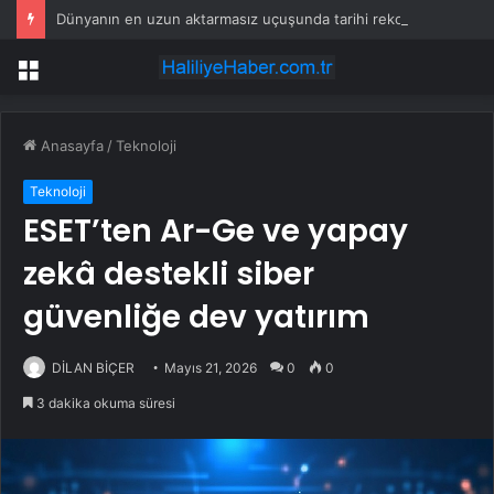
Dünyanın en uzun aktarmasız uçuşunda tarihi rekor: 24 saatten fazla havada kaldılar
Menü
Anasayfa
/
Teknoloji
Teknoloji
ESET’ten Ar-Ge ve yapay
zekâ destekli siber
güvenliğe dev yatırım
DİLAN BİÇER
Mayıs 21, 2026
0
0
3 dakika okuma süresi