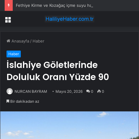
Fethiye Kirme ve Kozağaç içme suyu hatları yenileniyor
Menü
Anasayfa
/
Haber
Haber
İslahiye Göletlerinde
Doluluk Oranı Yüzde 90
NURCAN BAYRAM
Mayıs 20, 2026
0
0
Bir dakikadan az