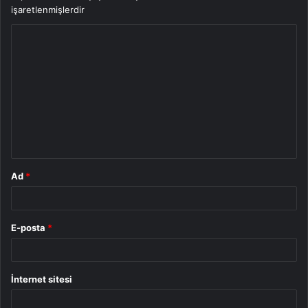
işaretlenmişlerdir
Y
o
r
u
m
*
Ad
*
E-posta
*
İnternet sitesi