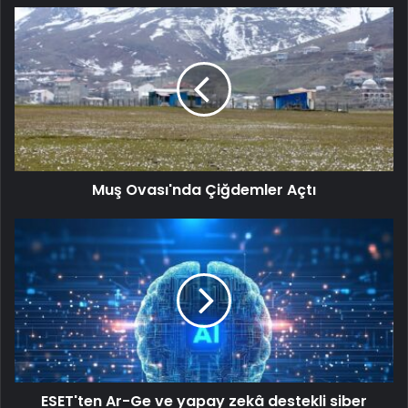
Muş Ovası'nda Çiğdemler Açtı
ESET'ten Ar-Ge ve yapay zekâ destekli siber