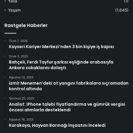
Yasa
(1)
Yaşam
(1.645)
Rastgele Haberler
Ocak 7, 2026
Kayseri Kariyer Merkezi’nden 3 bin kişiye iş kapısı
Ocak 3, 2025
Bahçeli, Ferdi Tayfur şarkısı eşliğinde arabasıyla
Ankara sokaklarını dolaştı
Ağustos 13, 2025
İzmir Menemen’deki ot yangını fabrikalara sıçramadan
kontrol altında
Temmuz 20, 2025
Analist: iPhone talebi fiyatlandırma ve gümrük vergisi
öncesi alımlarla desteklendi
Ağustos 16, 2025
Karakaya, Hayvan Barınağı İnşaatını İnceledi